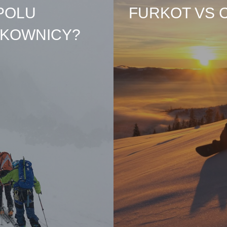
POLU
FURKOT VS 
SKOWNICY?