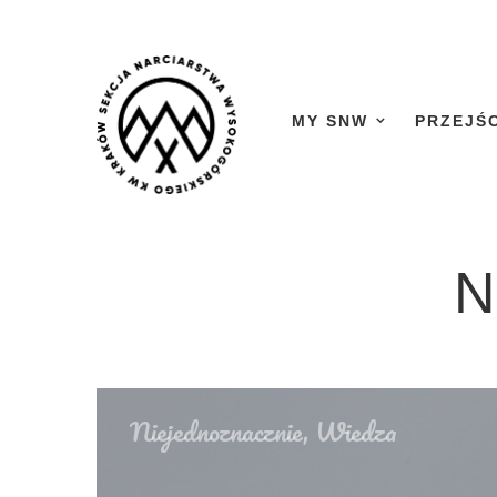
MY SNW
PRZEJŚ
N
Niejednoznacznie
,
Wiedza