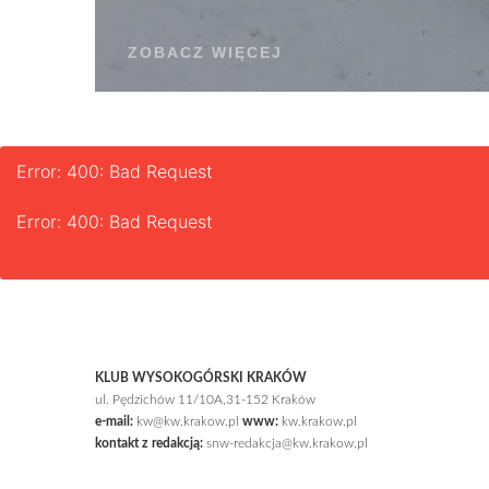
ZOBACZ WIĘCEJ
Error: 400: Bad Request
Error: 400: Bad Request
KLUB WYSOKOGÓRSKI KRAKÓW
ul. Pędzichów 11/10A,31-152 Kraków
e-mail:
kw@kw.krakow.pl
www:
kw.krakow.pl
kontakt z redakcją:
snw-redakcja@kw.krakow.pl